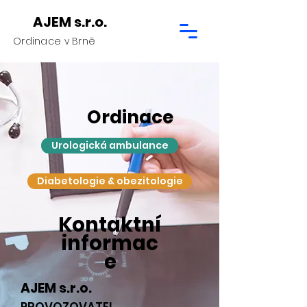
AJEM s.r.o.
Ordinace v Brně
Ordinace
Urologická ambulance
Diabetologie & obezitologie
Kontaktní
informac
e
AJEM s.r.o.