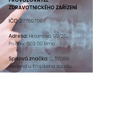
PROVOZOVATEL
ZDRAVOTNICKÉHO ZAŘÍZENÍ
IČO:
27759709
Adresa:
Hroznová 90/28,
Pisárky, 603 00 Brno
Spisová značka:
C 57089
vedená u Krajského soudu
v Brně
© 2022 ajem s.r.o.
Všechna práva vyhrazena.